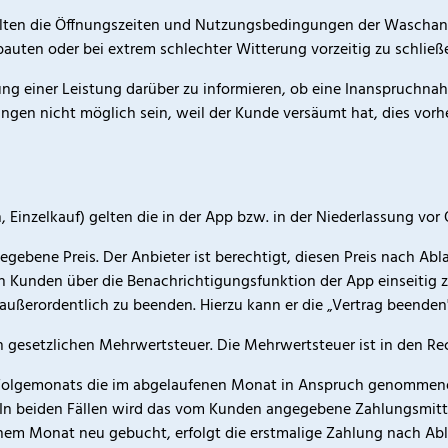
lten die Öffnungszeiten und Nutzungsbedingungen der Waschanla
auten oder bei extrem schlechter Witterung vorzeitig zu schlie
hung einer Leistung darüber zu informieren, ob eine Inanspruch
ngen nicht möglich sein, weil der Kunde versäumt hat, dies vorhe
 Einzelkauf) gelten die in der App bzw. in der Niederlassung vor
gegebene Preis. Der Anbieter ist berechtigt, diesen Preis nach Ab
Kunden über die Benachrichtigungsfunktion der App einseitig zu
außerordentlich zu beenden. Hierzu kann er die „Vertrag beenden
nden gesetzlichen Mehrwertsteuer. Die Mehrwertsteuer ist in den
es Folgemonats die im abgelaufenen Monat in Anspruch genommen
In beiden Fällen wird das vom Kunden angegebene Zahlungsmittel
 einem Monat neu gebucht, erfolgt die erstmalige Zahlung nach Ab